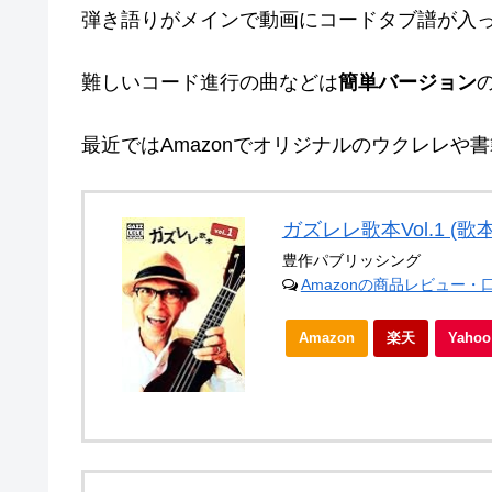
弾き語りがメインで動画にコードタブ譜が入
難しいコード進行の曲などは
簡単バージョン
最近ではAmazonでオリジナルのウクレレや書
ガズレレ歌本Vol.1 (歌
豊作パブリッシング
Amazonの商品レビュー・
Amazon
楽天
Yah