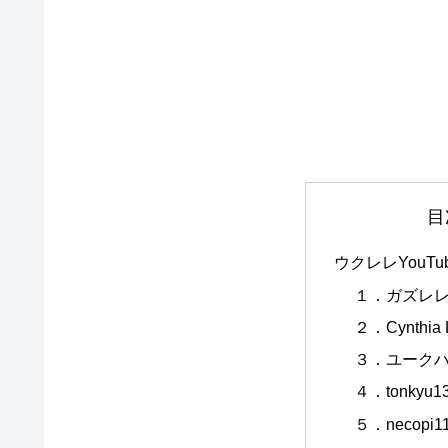
目
ウクレレYouT
１．ガズレ
２．Cynthia L
３．ユーク
４．tonkyu1
５．necopi1