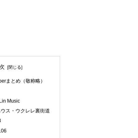
次
uberまとめ（敬称略）
レ
in Music
ハウス・ウクレレ裏街道
3
106