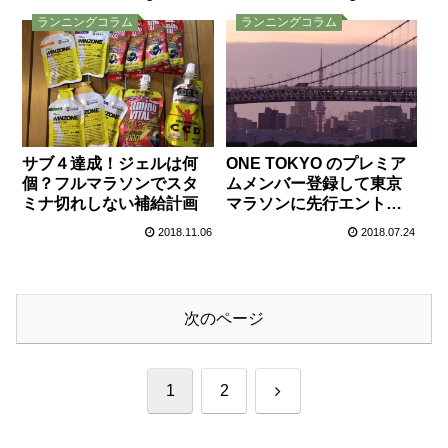
ランニングコラム
ランニングコラム
サブ４達成！ジェルは何
ONE TOKYO のプレミア
個？フルマラソンでスタ
ムメンバー登録して東京
ミナ切れしない補給計画
マラソンに先行エントリ
ーする方法
2018.11.06
2018.07.24
次のページ
次
1
2
へ