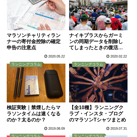
マラソンチャリティラン
ナイキプラスからガーミ
ナーの寄付金控除の確定
ンの同期データを削除し
申告の注意点
てしまったときの復活方
法
2020.05.22
2020.02.22
ランニングコラム
ランニングコラム
検証実験｜禁煙したらマ
【全10種】ランニングク
ラソンタイムは速くなる
ラブ・インスタ・ブログ
のか？太るのか？
のマラソンTシャツまとめ
2019.08.09
2019.07.31
ランニングコラム
ランニングコラム