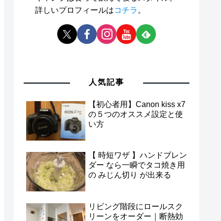
詳しいプロフィールは
コチラ
。
人気記事
【初心者用】Canon kiss x7
の５つのオススメ設定と使
い方
【 時短ワザ 】ハンドブレン
ダー なら一瞬でタコ焼き用
の みじん切り が出来る
リビング階段にロールスク
リーンをオーダー｜断熱効