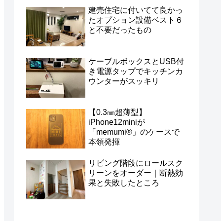
建売住宅に付いてて良かっ
たオプション設備ベスト６
と不要だったもの
ケーブルボックスとUSB付
き電源タップでキッチンカ
ウンターがスッキリ
【0.3㎜超薄型】
iPhone12miniが
「memumi®」のケースで
本領発揮
リビング階段にロールスク
リーンをオーダー｜断熱効
果と失敗したところ