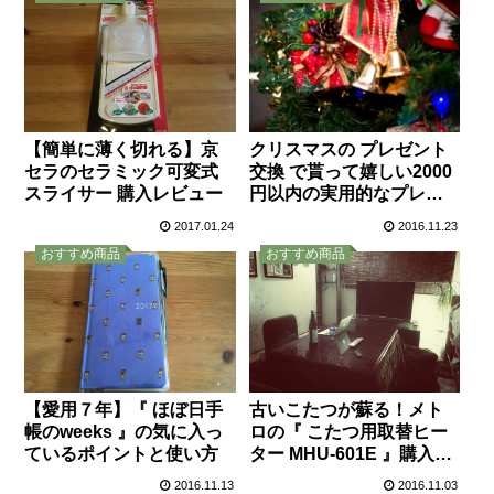
クリスマスの プレゼント
【簡単に薄く切れる】京
交換 で貰って嬉しい2000
セラのセラミック可変式
円以内の実用的なプレゼ
スライサー 購入レビュー
ント
2017.01.24
2016.11.23
おすすめ商品
おすすめ商品
【愛用７年】『 ほぼ日手
古いこたつが蘇る！メト
帳のweeks 』の気に入っ
ロの『 こたつ用取替ヒー
ているポイントと使い方
ター MHU-601E 』購入レ
ビュー
2016.11.13
2016.11.03