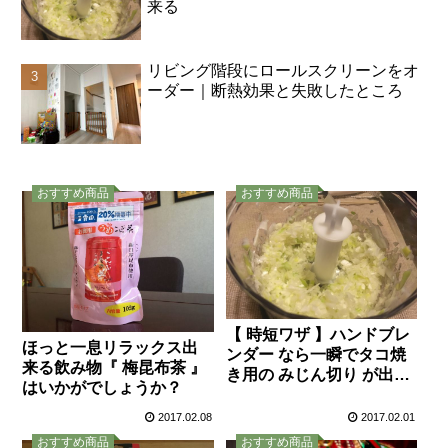
来る
リビング階段にロールスクリーンをオ
ーダー｜断熱効果と失敗したところ
おすすめ商品
おすすめ商品
【 時短ワザ 】ハンドブレ
ほっと一息リラックス出
ンダー なら一瞬でタコ焼
来る飲み物『 梅昆布茶 』
き用の みじん切り が出来
はいかがでしょうか？
る
2017.02.08
2017.02.01
おすすめ商品
おすすめ商品