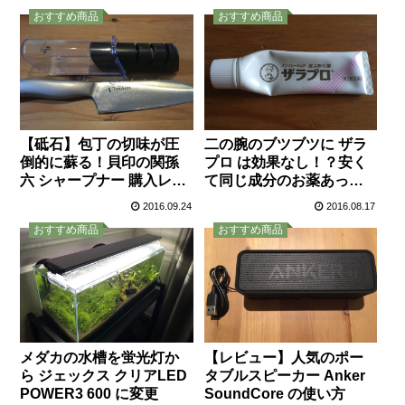
おすすめ商品
おすすめ商品
【砥石】包丁の切味が圧
二の腕のブツブツに ザラ
倒的に蘇る！貝印の関孫
プロ は効果なし！？安く
六 シャープナー 購入レビ
て同じ成分のお薬あった
ュー
のね
2016.09.24
2016.08.17
おすすめ商品
おすすめ商品
メダカの水槽を蛍光灯か
【レビュー】人気のポー
ら ジェックス クリアLED
タブルスピーカー Anker
POWER3 600 に変更
SoundCore の使い方