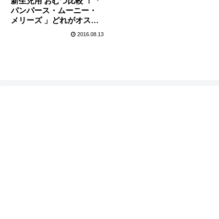
新生児用 おむつ比較 ！「
パンパース・ムーニー・
メリーズ 」どれがオスス
メ？
2016.08.13